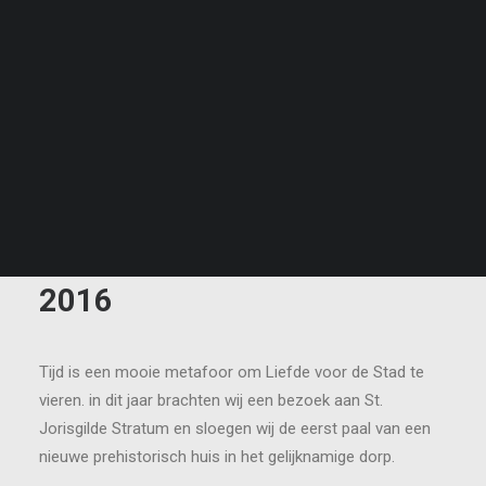
Liefde voor de stad 2024
Liefde voor de stad 2025
Liefde voor de stad 2026
NL
EN
ID
2016
Tijd is een mooie metafoor om Liefde voor de Stad te
vieren. in dit jaar brachten wij een bezoek aan St.
Jorisgilde Stratum en sloegen wij de eerst paal van een
nieuwe prehistorisch huis in het gelijknamige dorp.