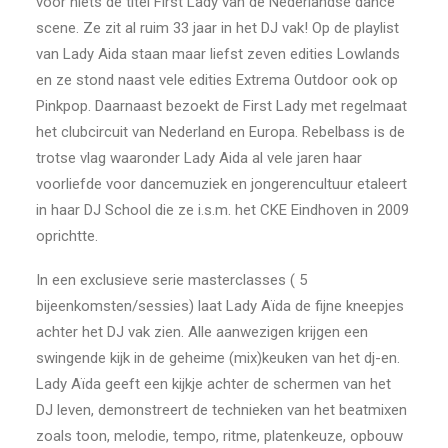
voor niets de titel First Lady van de Nederlandse dance
scene. Ze zit al ruim 33 jaar in het DJ vak! Op de playlist
van Lady Aida staan maar liefst zeven edities Lowlands
en ze stond naast vele edities Extrema Outdoor ook op
Pinkpop. Daarnaast bezoekt de First Lady met regelmaat
het clubcircuit van Nederland en Europa. Rebelbass is de
trotse vlag waaronder Lady Aida al vele jaren haar
voorliefde voor dancemuziek en jongerencultuur etaleert
in haar DJ School die ze i.s.m. het CKE Eindhoven in 2009
oprichtte.
In een exclusieve serie masterclasses ( 5
bijeenkomsten/sessies) laat Lady Aïda de fijne kneepjes
achter het DJ vak zien. Alle aanwezigen krijgen een
swingende kijk in de geheime (mix)keuken van het dj-en.
Lady Aïda geeft een kijkje achter de schermen van het
DJ leven, demonstreert de technieken van het beatmixen
zoals toon, melodie, tempo, ritme, platenkeuze, opbouw