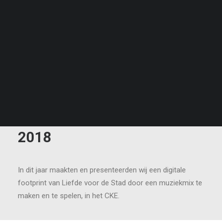
Liefde voor de stad 2024
Liefde voor de stad 2025
Liefde voor de stad 2026
NL
EN
ID
2018
In dit jaar maakten en presenteerden wij een digitale
footprint van Liefde voor de Stad door een muziekmix te
maken en te spelen, in het CKE.