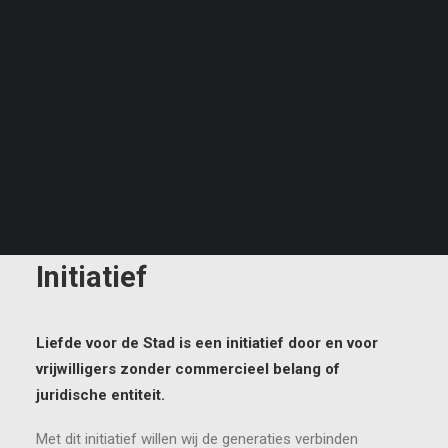
Liefde voor de stad 2024
Liefde voor de stad 2025
Liefde voor de stad 2026
NL
EN
ID
Initiatief
Liefde voor de Stad is een initiatief door en voor
vrijwilligers zonder commercieel belang of
juridische entiteit.
Met dit initiatief willen wij de generaties verbinden